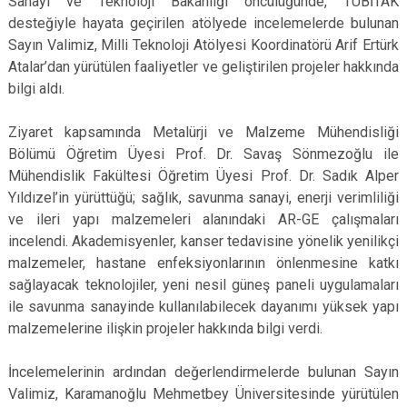
Sanayi ve Teknoloji Bakanlığı öncülüğünde, TÜBİTAK
desteğiyle hayata geçirilen atölyede incelemelerde bulunan
Sayın Valimiz, Milli Teknoloji Atölyesi Koordinatörü Arif Ertürk
Atalar’dan yürütülen faaliyetler ve geliştirilen projeler hakkında
bilgi aldı.
Ziyaret kapsamında Metalürji ve Malzeme Mühendisliği
Bölümü Öğretim Üyesi Prof. Dr. Savaş Sönmezoğlu ile
Mühendislik Fakültesi Öğretim Üyesi Prof. Dr. Sadık Alper
Yıldızel’in yürüttüğü; sağlık, savunma sanayi, enerji verimliliği
ve ileri yapı malzemeleri alanındaki AR-GE çalışmaları
incelendi. Akademisyenler, kanser tedavisine yönelik yenilikçi
malzemeler, hastane enfeksiyonlarının önlenmesine katkı
sağlayacak teknolojiler, yeni nesil güneş paneli uygulamaları
ile savunma sanayinde kullanılabilecek dayanımı yüksek yapı
malzemelerine ilişkin projeler hakkında bilgi verdi.
İncelemelerinin ardından değerlendirmelerde bulunan Sayın
Valimiz, Karamanoğlu Mehmetbey Üniversitesinde yürütülen