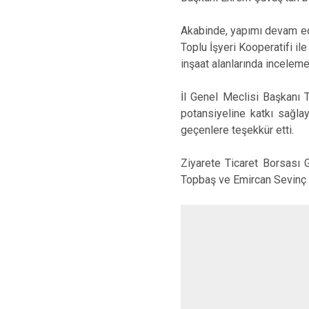
Akabinde, yapımı devam ed
Toplu İşyeri Kooperatifi i
inşaat alanlarında incelem
İl Genel Meclisi Başkanı T
potansiyeline katkı sağla
geçenlere teşekkür etti.
Ziyarete Ticaret Borsası 
Topbaş ve Emircan Sevinç d