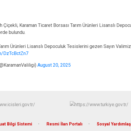
 Çiçekli, Karaman Ticaret Borsası Tarım Ürünleri Lisanslı Depocu
erde bulundu.
 Tarım Ürünleri Lisanslı Depoculuk Tesislerini gezen Sayın Valimiz
om/DzTcBctZn7
(@KaramanValiligi)
August 20, 2025
at Bilgi Sistemi
Resmi İlan Portalı
Sosyal Yardımla