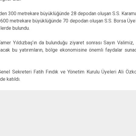
en 300 metrekare büyüklüğünde 28 depodan oluşan S.S. Karaman
le 600 metrekare büyüklüğünde 70 depodan oluşan S.S. Borsa Üyele
elerde bulundu.
amer Yıldızbaş’ın da bulunduğu ziyaret sonrası Sayın Valimiz, 
yacak bu yatırımların, bölge ekonomisine önemli faydalar sun
Genel Sekreteri Fatih Fındık ve Yönetim Kurulu Üyeleri Ali Öz
e katıldı.