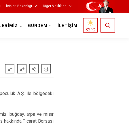
İçişleri Bakanlığı
Diğer Valilikler
LERİMİZ
GÜNDEM
İLETİŞİM
32
°C
poculuk A.Ş. ile bölgedeki
imiz, buğday, arpa ve mısır
is hakkında Ticaret Borsası