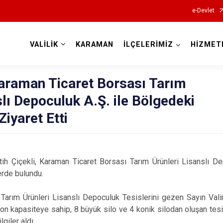
e-Devlet
VALİLİK
KARAMAN
İLÇELERİMİZ
HİZMET
Valilikler
Karaman Ticaret Borsası Tarım
slı Depoculuk A.Ş. ile Bölgedeki
Ziyaret Etti
h Çiçekli, Karaman Ticaret Borsası Tarım Ürünleri Lisanslı De
erde bulundu.
ı Tarım Ürünleri Lisanslı Depoculuk Tesislerini gezen Sayın Val
on kapasiteye sahip, 8 büyük silo ve 4 konik silodan oluşan tes
giler aldı.