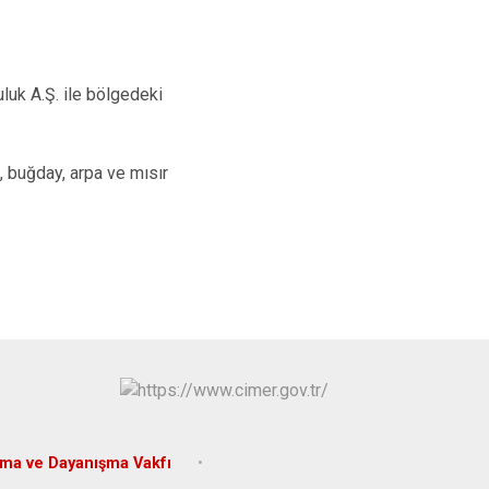
luk A.Ş. ile bölgedeki
, buğday, arpa ve mısır
şma ve Dayanışma Vakfı