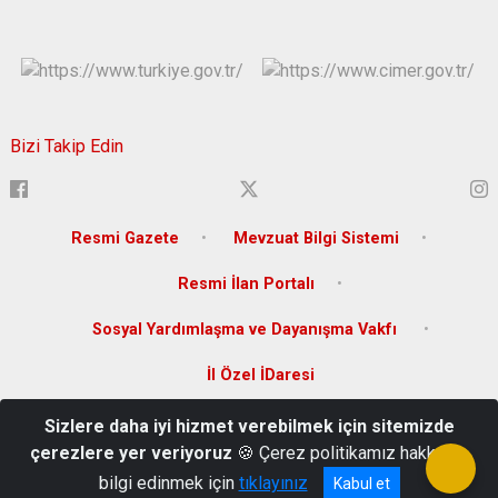
Bizi Takip Edin
Resmi Gazete
Mevzuat Bilgi Sistemi
Resmi İlan Portalı
Sosyal Yardımlaşma ve Dayanışma Vakfı
İl Özel İDaresi
Sizlere daha iyi hizmet verebilmek için sitemizde
Sakabaşı Mah. Zeytindalı Bulvarı 144/B Karaman
çerezlere yer veriyoruz
🍪 Çerez politikamız hakkında
0 338 226 70 00
bilgi edinmek için
tıklayınız
Kabul et