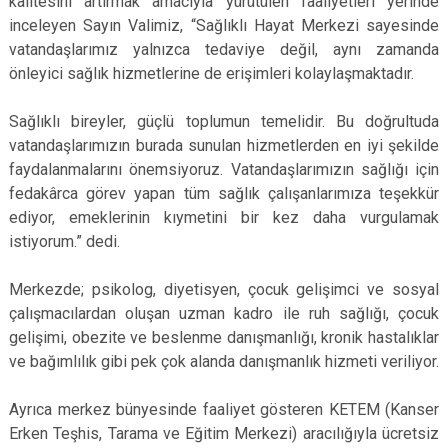
kalitesini artırmak amacıyla yürütülen faaliyetleri yerinde
inceleyen Sayın Valimiz, “Sağlıklı Hayat Merkezi sayesinde
vatandaşlarımız yalnızca tedaviye değil, aynı zamanda
önleyici sağlık hizmetlerine de erişimleri kolaylaşmaktadır.
Sağlıklı bireyler, güçlü toplumun temelidir. Bu doğrultuda
vatandaşlarımızın burada sunulan hizmetlerden en iyi şekilde
faydalanmalarını önemsiyoruz. Vatandaşlarımızın sağlığı için
fedakârca görev yapan tüm sağlık çalışanlarımıza teşekkür
ediyor, emeklerinin kıymetini bir kez daha vurgulamak
istiyorum.” dedi.
Merkezde; psikolog, diyetisyen, çocuk gelişimci ve sosyal
çalışmacılardan oluşan uzman kadro ile ruh sağlığı, çocuk
gelişimi, obezite ve beslenme danışmanlığı, kronik hastalıklar
ve bağımlılık gibi pek çok alanda danışmanlık hizmeti veriliyor.
Ayrıca merkez bünyesinde faaliyet gösteren KETEM (Kanser
Erken Teşhis, Tarama ve Eğitim Merkezi) aracılığıyla ücretsiz