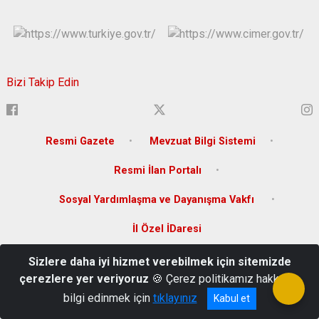
Bizi Takip Edin
Resmi Gazete
Mevzuat Bilgi Sistemi
Resmi İlan Portalı
Sosyal Yardımlaşma ve Dayanışma Vakfı
İl Özel İDaresi
Sizlere daha iyi hizmet verebilmek için sitemizde
Sakabaşı Mah. Zeytindalı Bulvarı 144/B Karaman
çerezlere yer veriyoruz
🍪 Çerez politikamız hakkında
0 338 226 70 00
bilgi edinmek için
tıklayınız
Kabul et