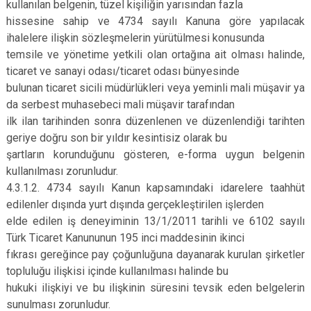
kullanılan belgenin, tüzel kişiliğin yarısından fazla
hissesine sahip ve 4734 sayılı Kanuna göre yapılacak
ihalelere ilişkin sözleşmelerin yürütülmesi konusunda
temsile ve yönetime yetkili olan ortağına ait olması halinde,
ticaret ve sanayi odası/ticaret odası bünyesinde
bulunan ticaret sicili müdürlükleri veya yeminli mali müşavir ya
da serbest muhasebeci mali müşavir tarafından
ilk ilan tarihinden sonra düzenlenen ve düzenlendiği tarihten
geriye doğru son bir yıldır kesintisiz olarak bu
şartların korunduğunu gösteren, e-forma uygun belgenin
kullanılması zorunludur.
4.3.1.2. 4734 sayılı Kanun kapsamındaki idarelere taahhüt
edilenler dışında yurt dışında gerçekleştirilen işlerden
elde edilen iş deneyiminin 13/1/2011 tarihli ve 6102 sayılı
Türk Ticaret Kanununun 195 inci maddesinin ikinci
fıkrası gereğince pay çoğunluğuna dayanarak kurulan şirketler
topluluğu ilişkisi içinde kullanılması halinde bu
hukuki ilişkiyi ve bu ilişkinin süresini tevsik eden belgelerin
sunulması zorunludur.