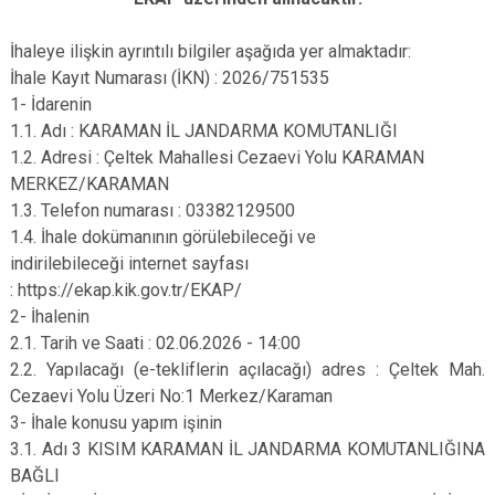
İhaleye ilişkin ayrıntılı bilgiler aşağıda yer almaktadır:
İhale Kayıt Numarası (İKN) : 2026/751535
1- İdarenin
1.1. Adı : KARAMAN İL JANDARMA KOMUTANLIĞI
1.2. Adresi : Çeltek Mahallesi Cezaevi Yolu KARAMAN
MERKEZ/KARAMAN
1.3. Telefon numarası : 03382129500
1.4. İhale dokümanının görülebileceği ve
indirilebileceği internet sayfası
: https://ekap.kik.gov.tr/EKAP/
2- İhalenin
2.1. Tarih ve Saati : 02.06.2026 - 14:00
2.2. Yapılacağı (e-tekliflerin açılacağı) adres : Çeltek Mah.
Cezaevi Yolu Üzeri No:1 Merkez/Karaman
3- İhale konusu yapım işinin
3.1. Adı 3 KISIM KARAMAN İL JANDARMA KOMUTANLIĞINA
BAĞLI