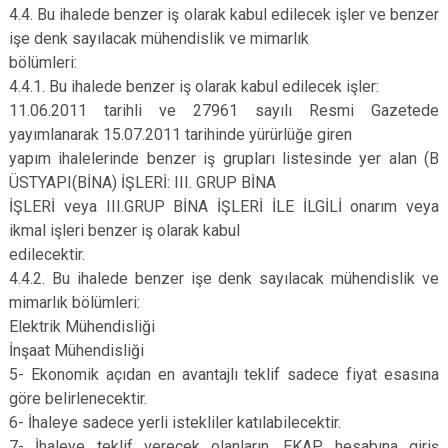
4.4. Bu ihalede benzer iş olarak kabul edilecek işler ve benzer
işe denk sayılacak mühendislik ve mimarlık
bölümleri:
4.4.1. Bu ihalede benzer iş olarak kabul edilecek işler:
11.06.2011 tarihli ve 27961 sayılı Resmi Gazetede
yayımlanarak 15.07.2011 tarihinde yürürlüğe giren
yapım ihalelerinde benzer iş grupları listesinde yer alan (B
ÜSTYAPI(BİNA) İŞLERİ: III. GRUP BİNA
İŞLERİ veya III.GRUP BİNA İŞLERİ İLE İLGİLİ onarım veya
ikmal işleri benzer iş olarak kabul
edilecektir.
4.4.2. Bu ihalede benzer işe denk sayılacak mühendislik ve
mimarlık bölümleri:
Elektrik Mühendisliği
İnşaat Mühendisliği
5- Ekonomik açıdan en avantajlı teklif sadece fiyat esasına
göre belirlenecektir.
6- İhaleye sadece yerli istekliler katılabilecektir.
7- İhaleye teklif verecek olanların, EKAP hesabına giriş