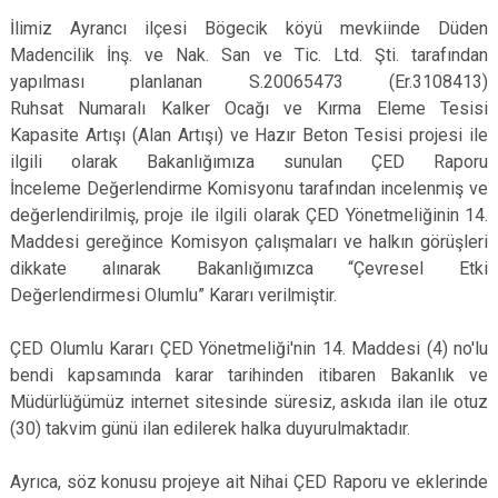
İlimiz Ayrancı ilçesi Bögecik köyü mevkiinde Düden
Madencilik İnş. ve Nak. San ve Tic. Ltd. Şti. tarafından
yapılması planlanan S.20065473 (Er.3108413)
Ruhsat Numaralı Kalker Ocağı ve Kırma Eleme Tesisi
Kapasite Artışı (Alan Artışı) ve Hazır Beton Tesisi projesi ile
ilgili olarak Bakanlığımıza sunulan ÇED Raporu
İnceleme Değerlendirme Komisyonu tarafından incelenmiş ve
değerlendirilmiş, proje ile ilgili olarak ÇED Yönetmeliğinin 14.
Maddesi gereğince Komisyon çalışmaları ve halkın görüşleri
dikkate alınarak Bakanlığımızca “Çevresel Etki
Değerlendirmesi Olumlu” Kararı verilmiştir.
ÇED Olumlu Kararı ÇED Yönetmeliği'nin 14. Maddesi (4) no'lu
bendi kapsamında karar tarihinden itibaren Bakanlık ve
Müdürlüğümüz internet sitesinde süresiz, askıda ilan ile otuz
(30) takvim günü ilan edilerek halka duyurulmaktadır.
Ayrıca, söz konusu projeye ait Nihai ÇED Raporu ve eklerinde