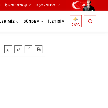
İçişleri Bakanlığı
Diğer Valilikler
LERİMİZ
GÜNDEM
İLETİŞİM
26
°C